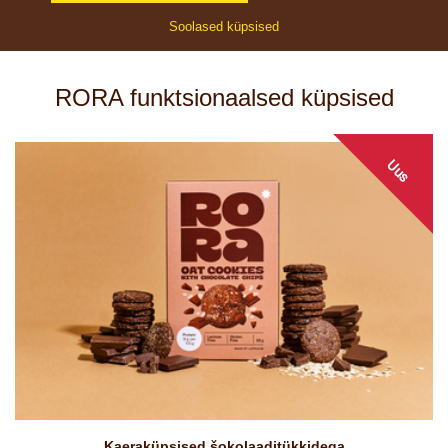
Soolased küpsised
RORA funktsionaalsed küpsised
Uus
Kaeraküpsised šokolaaditükkidega