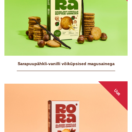
Sarapuupähkli-vanilli võiküpsised magusainega
Uus