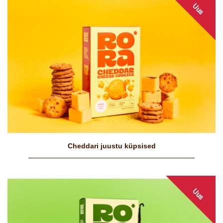
Uus
Cheddari juustu küpsised
Uus