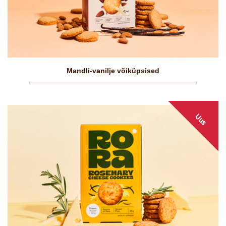
Mandli-vanilje võiküpsised
Uus