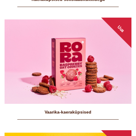
Uus
Vaarika-kaeraküpsised