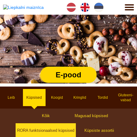
Lv
En
Et
E-pood
Gluteeni­
Leib
Küpsised
Koogid
Kringlid
Tordid
vabad
Kõik
Magusad küpsised
RORA funktsionaalsed küpsised
Küpsiste assortii