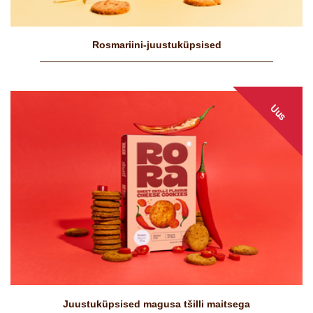
Rosmariini-juustuküpsised
Uus
Juustuküpsised magusa tšilli maitsega