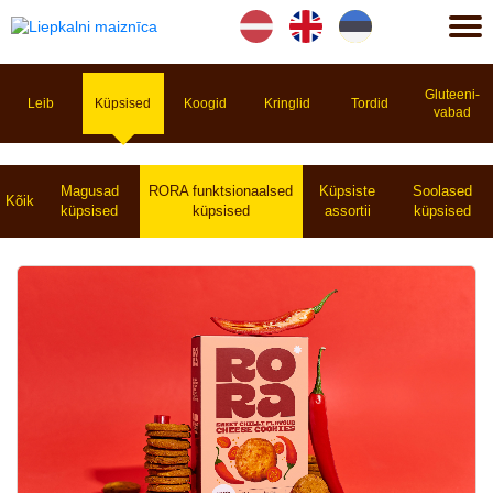
Lv
En
Et
Gluteeni­
Leib
Küpsised
Koogid
Kringlid
Tordid
vabad
Magusad
RORA funktsionaalsed
Küpsiste
Soolased
Kõik
küpsised
küpsised
assortii
küpsised