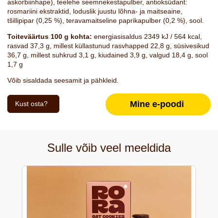
askorbiinhape), teelehe seemnekestapulber,
antioksüdant:
rosmariini ekstraktid
, loduslik juustu lõhna- ja maitseaine,
tšillipipar (0,25 %), teravamaitseline paprikapulber (0,2 %), sool.
Toiteväärtus 100 g kohta:
energiasisaldus 2349 kJ / 564 kcal,
rasvad 37,3 g, millest küllastunud rasvhapped 22,8 g, süsivesikud
36,7 g, millest suhkrud 3,1 g, kiudained 3,9 g, valgud 18,4 g, sool
1,7 g
Võib sisaldada seesamit ja pähkleid.
Mine e-poodi
Kust osta?
Sulle võib veel meeldida