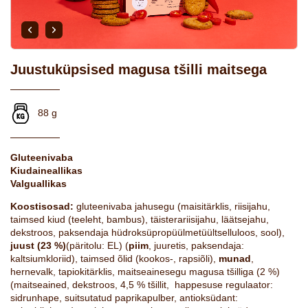
Juustuküpsised magusa tšilli maitsega
88 g
Gluteenivaba
Kiudaineallikas
Valguallikas
Koostisosad:
gluteenivaba jahusegu (maisitärklis, riisijahu,
taimsed kiud (teeleht, bambus), täisterariisijahu, läätsejahu,
dekstroos, paksendaja hüdroksüpropüülmetüültselluloos, sool),
juust (23 %)
(päritolu: EL)
(
piim
, juuretis, paksendaja:
kaltsiumkloriid), taimsed õlid (kookos-, rapsiõli),
munad
,
hernevalk, tapiokitärklis, maitseainesegu magusa tšilliga (2 %)
(maitseained, dekstroos, 4,5 % tšillit, happesuse regulaator:
sidrunhape, suitsutatud paprikapulber, antioksüdant: