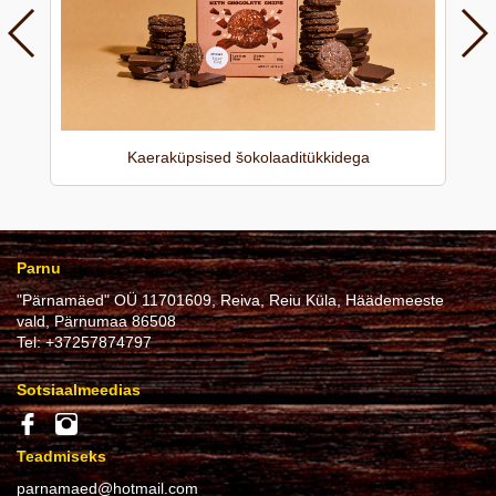
Kaeraküpsised šokolaaditükkidega
Parnu
"Pärnamäed" OÜ 11701609, Reiva, Reiu Küla, Häädemeeste
vald, Pärnumaa 86508
Tel:
+37257874797
Sotsiaalmeedias
Teadmiseks
parnamaed@hotmail.com