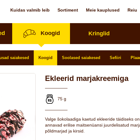
Kuidas valmib leib
Sortiment
Meie kauplused
Reiu
ed
Koogid
Kringlid
usad saiakesed
Koogid
Soolased saiakesed
Sefiiri
Plaa
Ekleerid marjakreemiga
75 g
Valge šokolaadiga kaetud ekleeride täidiseks o
annavad erilise maitsenüansi juurdelisatud mar
põldmarjad ja kirsid.