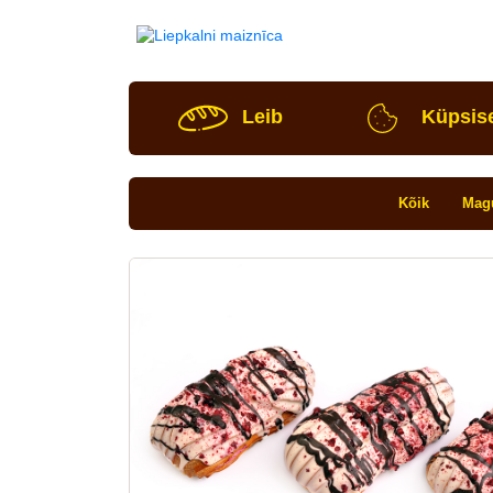
Leib
Küpsis
Kõik
Mag