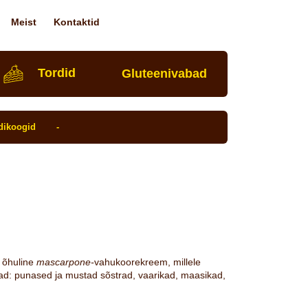
Meist
Kontaktid
Tordid
Gluteeni­vabad
dikoogid
-
n õhuline
mascarpone-
vahukoorekreem, millele
jad: punased ja mustad sõstrad, vaarikad, maasikad,