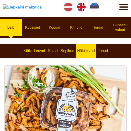
Lv
En
Et
Gluteeni­
Leib
Küpsised
Koogid
Kringlid
Tordid
vabad
Kõik
Leivad
Saiad
Sepikud
Näkileivad
Jahud