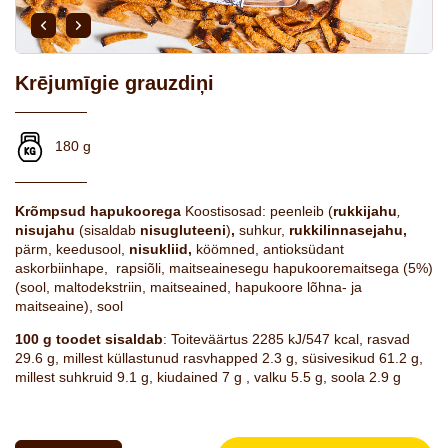
Krējumīgie grauzdiņi
180 g
Krõmpsud hapukoorega
Koostisosad: peenleib (
rukkijahu
,
nisujahu
(sisaldab
nisugluteeni
)
,
suhkur,
rukkilinnasejahu,
pärm, keedusool,
nisukliid,
köömned, antioksüdant
askorbiinhape, rapsiõli, maitseainesegu hapukooremaitsega (5%)
(sool, maltodekstriin, maitseained, hapukoore lõhna- ja
maitseaine), sool
100 g toodet sisaldab
: Toiteväärtus 2285 kJ/547 kcal, rasvad
29.6 g, millest küllastunud rasvhapped 2.3 g, süsivesikud 61.2 g,
millest suhkruid 9.1 g, kiudained 7 g , valku 5.5 g, soola 2.9 g