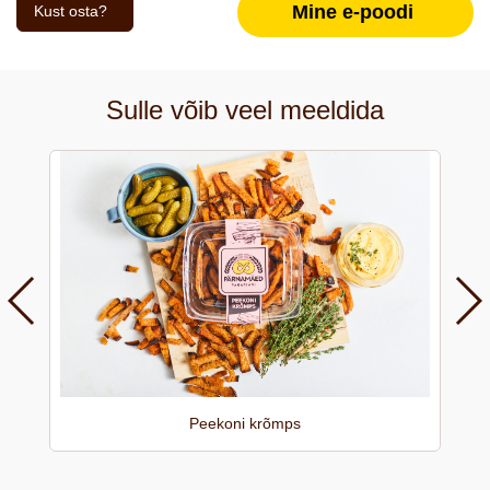
Mine e-poodi
Kust osta?
Sulle võib veel meeldida
Peekoni krõmps