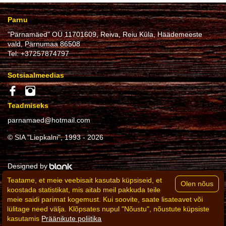
Parnu
"Pärnamäed" OÜ 11701609, Reiva, Reiu Küla, Häädemeeste
vald, Pärnumaa 86508
Tel:
+37257874797
Sotsiaalmeedias
Teadmiseks
parnamaed@hotmail.com
© SIA "Liepkalni", 1993 - 2026
Designed by
Teatame, et meie veebisait kasutab küpsiseid, et
Powered by
koostada statistikat, mis aitab meil pakkuda teile
meie saidi parimat kogemust. Kui soovite, saate lisateavet või
lülitage need välja. Klõpsates nupul "Nõustu", nõustute küpsiste
PRIVAATSUSPOLIITIKA
KÜPSISTE POLIITIKA
KONTAKTID
REKVISIIDID
kasutamis
Präänikute poliitika