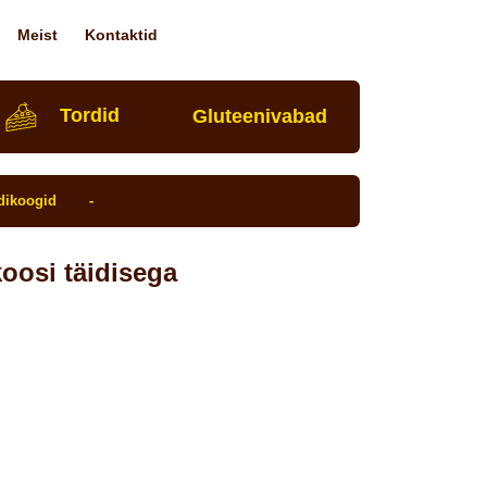
Meist
Kontaktid
Tordid
Gluteeni­vabad
dikoogid
-
oosi täidisega