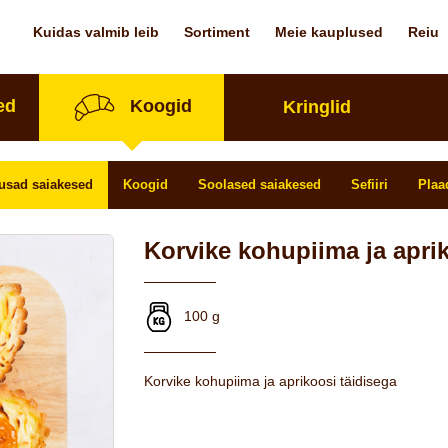
Kuidas valmib leib
Sortiment
Meie kauplused
Reiu
ed
Koogid
Kringlid
usad saiakesed
Koogid
Soolased saiakesed
Sefiiri
Plaa
Korvike kohupiima ja aprik
100 g
Korvike kohupiima ja aprikoosi täidisega