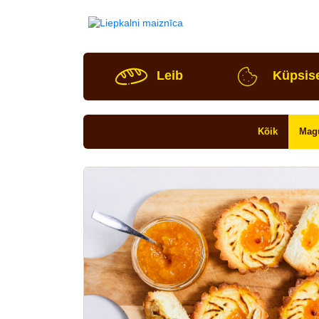
Leib
Küpsis
Kõik
Mag